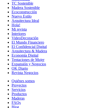
TC Sostenible
Madera Sostenible
Ecoconstrucción
Nuevo Estilo
Arquitectura Ideal
Hola!
Mi revista
Interiores
VideoDecoración
El Mundo Financiero
El Confidencial Digital
Arquitectura & Madera
Economía Digital
Tentaciones de Mujer
Expansión y Negocios
OK Diario
Revista Negocios
Quiénes somos
Proyectos
Servicios
Productos
Maderas
FAQs
Blog