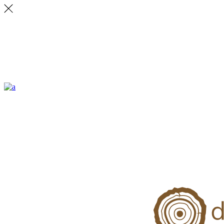
ALLSTON
Lorem ipsum dolor sit amet, vix ea veritus delectus. Ignota explicari.
CONTACT
231 East 22nd Street, Suite 23 New York NY 10010
Email: office.ny@ratio.com
Fax: +88 (0) 202 0000 001