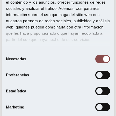
el contenido y los anuncios, ofrecer funciones de redes
marzo 2022
octubre 2021
sociales y analizar el tráfico. Además, compartimos
julio 2021
información sobre el uso que haga del sitio web con
mayo 2021
nuestros partners de redes sociales, publicidad y análisis
febrero 2021
noviembre 2020
web, quienes pueden combinarla con otra información
septiembre 2020
que les haya proporcionado o que hayan recopilado a
agosto 2020
partir del uso que haya hecho de sus servicios.
junio 2020
mayo 2020
abril 2020
Selección
febrero 2020
enero 2020
Necesarias
de
diciembre 2019
consentimiento
noviembre 2019
octubre 2019
Preferencias
septiembre 2019
julio 2019
junio 2019
Estadística
mayo 2019
abril 2019
marzo 2019
febrero 2019
Marketing
enero 2019
noviembre 2018