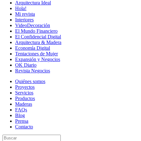
Arquitectura Ideal
Hola!
Mi revista
Interiores
VideoDecoración
El Mundo Financiero
El Confidencial Digital
Arquitectura & Madera
Economía Digital
Tentaciones de Mujer
Expansión y Negocios
OK Diario
Revista Negocios
Quiénes somos
Proyectos
Servicios
Productos
Maderas
FAQs
Blog
Prensa
Contacto