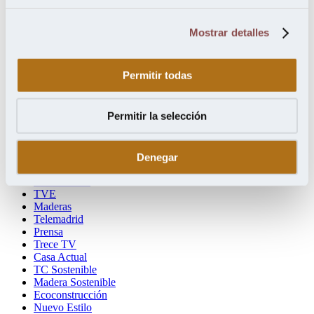
octubre 2018
septiembre 2018
Mostrar detalles
Categorías
Permitir todas
ELLE Decor
Madridiario
COPE
Permitir la selección
Decoración 2.0
Interempresas
Diario Siglo XXI
Periodista Digital
Denegar
Negocios Expansión
Jesús del Ser
TVE
Maderas
Telemadrid
Prensa
Trece TV
Casa Actual
TC Sostenible
Madera Sostenible
Ecoconstrucción
Nuevo Estilo