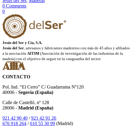
Jesús del Ser
,
Maderas
0 Comments
0
Jesús del Ser y Cía, S.A.
Jesús del Ser
, artesanos y fabricantes madereros con más de 45 años y afiliados
a la asociación
AITIM
(Asociación de investigación de las industrias de la
madera) con el objetivo de seguir en la vanguardia del sector.
CONTACTO
Pol. Ind. “El Cerro” C/ Guadarrama Nº120
40006 -
Segovia (España)
Calle de Castelló, nº 128
28006 -
Madrid (España)
921 42 90 40
/
921 42 91 26
676 918 264
/
610 55 30 99
(Madrid)
SÍGUENOS EN INSTAGRAM