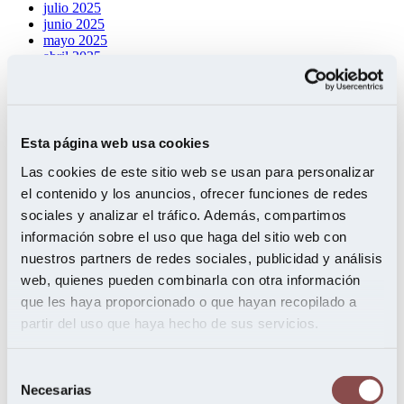
julio 2025
junio 2025
mayo 2025
abril 2025
marzo 2025
febrero 2025
enero 2025
diciembre 2024
octubre 2024
Esta página web usa cookies
septiembre 2024
agosto 2024
Las cookies de este sitio web se usan para personalizar
julio 2024
el contenido y los anuncios, ofrecer funciones de redes
junio 2024
sociales y analizar el tráfico. Además, compartimos
mayo 2024
abril 2024
información sobre el uso que haga del sitio web con
marzo 2024
nuestros partners de redes sociales, publicidad y análisis
febrero 2024
web, quienes pueden combinarla con otra información
enero 2024
noviembre 2023
que les haya proporcionado o que hayan recopilado a
octubre 2023
partir del uso que haya hecho de sus servicios.
septiembre 2023
mayo 2023
enero 2023
Selección
octubre 2022
Necesarias
de
junio 2022