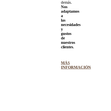
demás.
Nos
adaptamos
a
las
necesidades
y
gustos
de
nuestros
clientes
.
MÁS
INFORMACIÓN