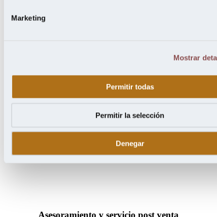
proceso
de
Marketing
fabricación:
desde
la
importación,
Mostrar deta
secado
y
fabricación
de
Permitir todas
las
diferentes
calidades
Permitir la selección
y
acabados.
Denegar
Asesoramiento y servicio post venta