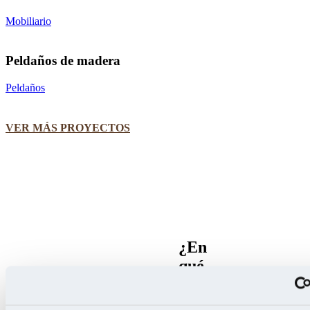
Mobiliario
Peldaños de madera
Peldaños
VER MÁS PROYECTOS
¿En
qué
podemos
ayudarte?