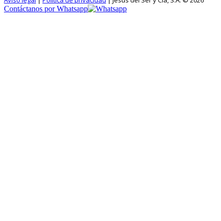
Aviso legal
|
Política de privacidad
| Jesús del Ser y Cía, S.A. © 2026
Contáctanos por Whatsapp