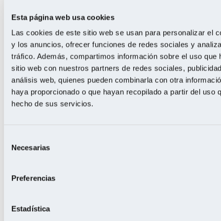
Nuestro
Esta página web usa cookies
valioso
Las cookies de este sitio web se usan para personalizar el c
equipo
de
y los anuncios, ofrecer funciones de redes sociales y analiza
profesionales
tráfico. Además, compartimos información sobre el uso que 
asesora
sitio web con nuestros partners de redes sociales, publicida
a
nuestros
análisis web, quienes pueden combinarla con otra informació
clientes,
haya proporcionado o que hayan recopilado a partir del uso 
dando
hecho de sus servicios.
la
mejor
solución
acorde
Selección
a
Necesarias
sus
de
gustos
consentimiento
y
necesidades.
Preferencias
Supervisamos
y
controlamos
Estadística
todo
el