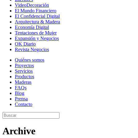
VideoDecoración
El Mundo Financiero
El Confidencial Digital
Arquitectura & Madera
Economía Digital
Tentaciones de Mujer
Expansión y Negocios
OK Diario
Revista Negocios
Quiénes somos
Proyectos
Servicios
Productos
Maderas
FAQs
Blog
Prensa
Contacto
Archive