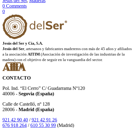
Jesús del Ser
,
Maderas
0 Comments
0
Jesús del Ser y Cía, S.A.
Jesús del Ser
, artesanos y fabricantes madereros con más de 45 años y afiliados
a la asociación
AITIM
(Asociación de investigación de las industrias de la
madera) con el objetivo de seguir en la vanguardia del sector.
CONTACTO
Pol. Ind. “El Cerro” C/ Guadarrama Nº120
40006 -
Segovia (España)
Calle de Castelló, nº 128
28006 -
Madrid (España)
921 42 90 40
/
921 42 91 26
676 918 264
/
610 55 30 99
(Madrid)
SÍGUENOS EN INSTAGRAM