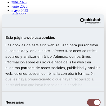
julio 2025
junio 2025
mayo 2025
abril 2025
marzo 2025
febrero 2025
enero 2025
diciembre 2024
octubre 2024
Esta página web usa cookies
septiembre 2024
agosto 2024
Las cookies de este sitio web se usan para personalizar
julio 2024
el contenido y los anuncios, ofrecer funciones de redes
junio 2024
sociales y analizar el tráfico. Además, compartimos
mayo 2024
abril 2024
información sobre el uso que haga del sitio web con
marzo 2024
nuestros partners de redes sociales, publicidad y análisis
febrero 2024
web, quienes pueden combinarla con otra información
enero 2024
noviembre 2023
que les haya proporcionado o que hayan recopilado a
octubre 2023
partir del uso que haya hecho de sus servicios.
septiembre 2023
mayo 2023
enero 2023
Selección
octubre 2022
Necesarias
de
junio 2022