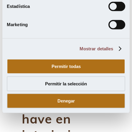
experta en
Estadística
suelos de
Marketing
madera: «Los
Mostrar detalles
diseños
geométricos
Permitir todas
serán el
Permitir la selección
nuevo must-
Denegar
have en