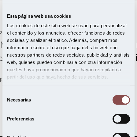
Esta página web usa cookies
Las cookies de este sitio web se usan para personalizar
25 de octubre de 2023
el contenido y los anuncios, ofrecer funciones de redes
sociales y analizar el tráfico. Además, compartimos
Madera en interiorismo: Un
información sobre el uso que haga del sitio web con
sostenibilidad y la innovac
nuestros partners de redes sociales, publicidad y análisis
web, quienes pueden combinarla con otra información
que les haya proporcionado o que hayan recopilado a
partir del uso que haya hecho de sus servicios.
por
Jesusdelser
Prensa
,
Madera Sostenible
0 Comments
0
Selección
Necesarias
de
consentimiento
Preferencias