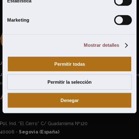
Estadística
Marketing
Mostrar detalles
Jesús del Ser y Cía, S.A.
Permitir todas
Jesús del Ser
, artesanos y fabricantes madereros con más de 45 años 
Permitir la selección
objetivo de seguir en la vanguardia del sector.
Denegar
CONTACTO
Pol. Ind. “El Cerro” C/ Guadarrama Nº120
40006 -
Segovia (España)