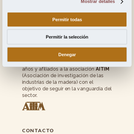
Mostrar detalles
Permitir todas
Permitir la selección
Jesús del Ser y Cía, S.A.
Denegar
Jesús del Ser
, artesanos y
fabricantes madereros con más de 45
años y afiliados a la asociación
AITIM
(Asociación de investigación de las
industrias de la madera) con el
objetivo de seguir en la vanguardia del
sector.
CONTACTO