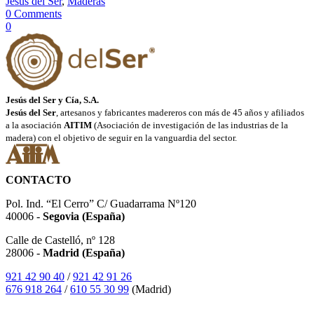
Jesús del Ser
,
Maderas
0 Comments
0
Jesús del Ser y Cía, S.A.
Jesús del Ser
, artesanos y fabricantes madereros con más de 45 años y afiliados
a la asociación
AITIM
(Asociación de investigación de las industrias de la
madera) con el objetivo de seguir en la vanguardia del sector.
CONTACTO
Pol. Ind. “El Cerro” C/ Guadarrama Nº120
40006 -
Segovia (España)
Calle de Castelló, nº 128
28006 -
Madrid (España)
921 42 90 40
/
921 42 91 26
676 918 264
/
610 55 30 99
(Madrid)
SÍGUENOS EN INSTAGRAM