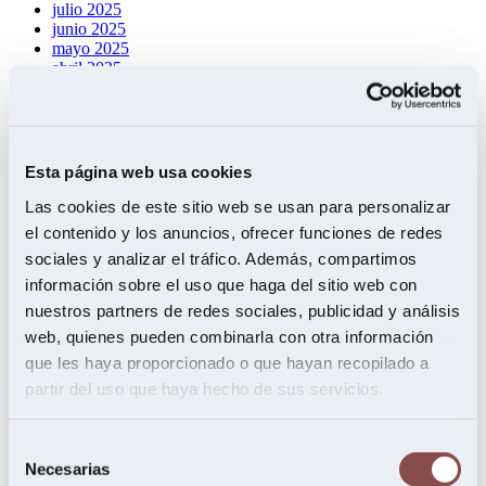
julio 2025
junio 2025
mayo 2025
abril 2025
marzo 2025
febrero 2025
enero 2025
diciembre 2024
octubre 2024
Esta página web usa cookies
septiembre 2024
agosto 2024
Las cookies de este sitio web se usan para personalizar
julio 2024
el contenido y los anuncios, ofrecer funciones de redes
junio 2024
sociales y analizar el tráfico. Además, compartimos
mayo 2024
abril 2024
información sobre el uso que haga del sitio web con
marzo 2024
nuestros partners de redes sociales, publicidad y análisis
febrero 2024
web, quienes pueden combinarla con otra información
enero 2024
noviembre 2023
que les haya proporcionado o que hayan recopilado a
octubre 2023
partir del uso que haya hecho de sus servicios.
septiembre 2023
mayo 2023
enero 2023
Selección
octubre 2022
Necesarias
de
junio 2022