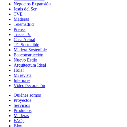
Negocios Expansión
Jesús del Ser
TVE
Maderas
Telemadrid
Prensa
Trece TV
Casa Actual
TC Sostenible
Madera Sostenible
Ecoconstrucción
Nuevo Estilo
Arquitectura Ideal
Hola!
Mi revista
Interiores
VideoDecoración
Quiénes somos
Proyectos
Servicios
Productos
Maderas
FAQs
Blog