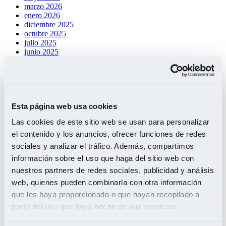
marzo 2026
enero 2026
diciembre 2025
octubre 2025
julio 2025
junio 2025
mayo 2025
abril 2025
marzo 2025
febrero 2025
enero 2025
Esta página web usa cookies
diciembre 2024
octubre 2024
Las cookies de este sitio web se usan para personalizar
septiembre 2024
agosto 2024
el contenido y los anuncios, ofrecer funciones de redes
julio 2024
sociales y analizar el tráfico. Además, compartimos
junio 2024
información sobre el uso que haga del sitio web con
mayo 2024
abril 2024
nuestros partners de redes sociales, publicidad y análisis
marzo 2024
web, quienes pueden combinarla con otra información
febrero 2024
que les haya proporcionado o que hayan recopilado a
enero 2024
noviembre 2023
partir del uso que haya hecho de sus servicios.
octubre 2023
septiembre 2023