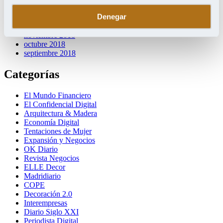
marzo 2019
Denegar
febrero 2019
enero 2019
noviembre 2018
octubre 2018
septiembre 2018
Categorías
El Mundo Financiero
El Confidencial Digital
Arquitectura & Madera
Economía Digital
Tentaciones de Mujer
Expansión y Negocios
OK Diario
Revista Negocios
ELLE Decor
Madridiario
COPE
Decoración 2.0
Interempresas
Diario Siglo XXI
Periodista Digital