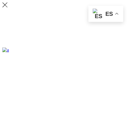
ES
ALLSTON
Lorem ipsum dolor sit amet, vix ea veritus delectus. Ignota explicari.
CONTACT
231 East 22nd Street, Suite 23 New York
NY 10010
Email: office.ny@ratio.com
Fax: +88 (0) 202 0000 001