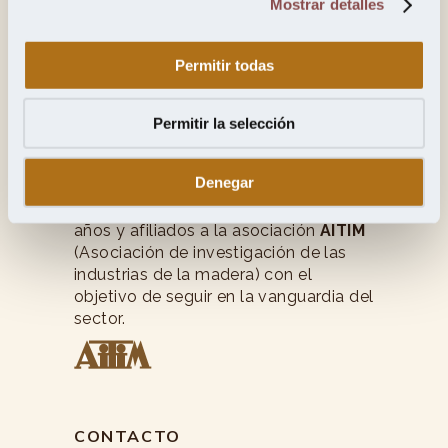
Mostrar detalles
Permitir todas
Permitir la selección
Jesús del Ser y Cía, S.A.
Denegar
Jesús del Ser
, artesanos y
fabricantes madereros con más de 45
años y afiliados a la asociación
AITIM
(Asociación de investigación de las
industrias de la madera) con el
objetivo de seguir en la vanguardia del
sector.
CONTACTO