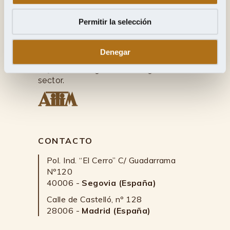
Jesús del Ser
, artesanos y
Permitir la selección
fabricantes madereros con más de 45
años y afiliados a la asociación
AITIM
(Asociación de investigación de las
Denegar
industrias de la madera) con el
objetivo de seguir en la vanguardia del
sector.
CONTACTO
Pol. Ind. “El Cerro” C/ Guadarrama
Nº120
40006 -
Segovia (España)
Calle de Castelló, nº 128
28006 -
Madrid (España)