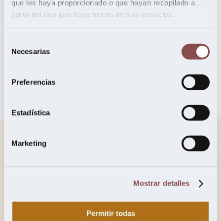
que les haya proporcionado o que hayan recopilado a
partir del uso que haya hecho de sus servicios.
Jesús del Ser
,
Maderas
Selección
Necesarias
de
consentimiento
Preferencias
Estadística
Marketing
Mostrar detalles
Permitir todas
Jesús del Ser y Cía, S.A.