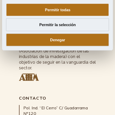
Permitir todas
Permitir la selección
Jesús del Ser y Cía, S.A.
Jesús del Ser
, artesanos y
fabricantes madereros con más de 45
Denegar
años y afiliados a la asociación
AITIM
(Asociación de investigación de las
industrias de la madera) con el
objetivo de seguir en la vanguardia del
sector.
CONTACTO
Pol. Ind. “El Cerro” C/ Guadarrama
Nº120