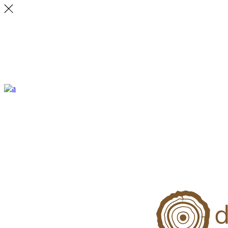
ALLSTON
Lorem ipsum dolor sit amet, vix ea veritus delectus. Ignota explicari.
CONTACT
231 East 22nd Street, Suite 23 New York NY 10010
Email: office.ny@ratio.com
Fax: +88 (0) 202 0000 001