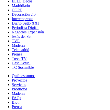
ELLE Decor
Madridiario
COPE
Decoración 2.0
Interempresas
Diario Siglo XXI
Periodista Digital
Negocios Expansión
Jesús del Ser
TVE
Maderas
Telemadrid
Prensa
Trece TV
Casa Actual
TC Sostenible
Quiénes somos
Proyectos
Servicios
Productos
Maderas
FAQs
Blog
Prensa