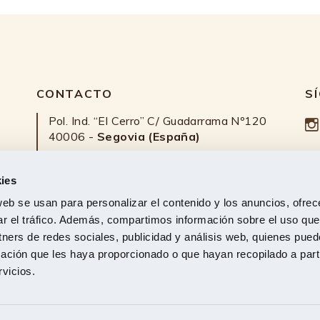
CONTACTO
S
Pol. Ind. “El Cerro” C/ Guadarrama Nº120
40006 -
Segovia (España)
Calle de Castelló, nº 128
28006 -
Madrid (España)
ies
s a
web se usan para personalizar el contenido y los anuncios, ofrec
921 42 90 40
/
921 42 91 26
ar el tráfico. Además, compartimos información sobre el uso que
ra)
tners de redes sociales, publicidad y análisis web, quienes pue
676 918 264
/
610 55 30 99
(Madrid)
ación que les haya proporcionado o que hayan recopilado a parti
vicios.