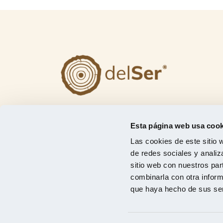
Jesús del Ser y Cía, S.A.
Jesús del Ser
, artesanos y fabricantes
Esta página web usa cook
madereros con más de 45 años y afiliado
Las cookies de este sitio 
la asociación
AITIM
(Asociación de
de redes sociales y analiz
investigación de las industrias de la made
sitio web con nuestros par
con el objetivo de seguir en la vanguardia
combinarla con otra inform
del sector.
que haya hecho de sus ser