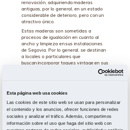
renovación, adquiriendo maderas
antiguas, por lo general, en un estado
considerable de deterioro, pero con un
atractivo único.
Estas maderas son sometidas a
procesos de igualación en cuanto al
ancho y limpieza en sus instalaciones
de Segovia. Por lo general, se destinan
a locales o particulares que
buscan incorporar toques vintage en sus
espacios.
La instalación de madera recuperada
puede resultar complicada debido a la
variabilidad de grosores y la falta de
Esta página web usa cookies
machihembrado en las tablas. Sin
Las cookies de este sitio web se usan para personalizar
embargo, con un cuidado meticuloso del
el contenido y los anuncios, ofrecer funciones de redes
material y del proyecto en sí, se
sociales y analizar el tráfico. Además, compartimos
logran resultados espectaculares.
información sobre el uso que haga del sitio web con
Proyectos emblemáticos
nuestros partners de redes sociales, publicidad y análisis