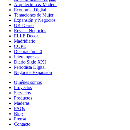
Arquitectura & Madera
Economía Digital
Tentaciones de Mujer
Expansión y Negocios
OK Diario
Revista Negocios
ELLE Decor
Madridiario
COPE
Decoración 2.0
Interempresas
Diario Siglo XXI
Periodista Digital
Negocios Expansión
Quiénes somos
Proyectos
Servicios
Productos
Maderas
FAQs
Blog
Prensa
Contacto