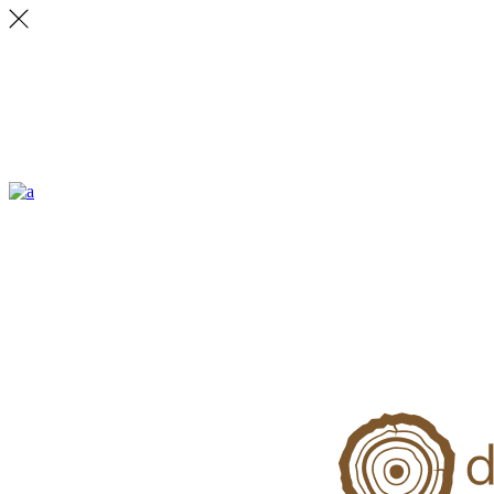
ALLSTON
Lorem ipsum dolor sit amet, vix ea veritus delectus. Ignota explicari.
CONTACT
231 East 22nd Street, Suite 23 New York NY 10010
Email: office.ny@ratio.com
Fax: +88 (0) 202 0000 001