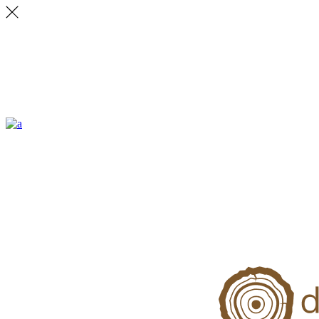
ALLSTON
Lorem ipsum dolor sit amet, vix ea veritus delectus. Ignota explicari.
CONTACT
231 East 22nd Street, Suite 23 New York NY 10010
Email: office.ny@ratio.com
Fax: +88 (0) 202 0000 001