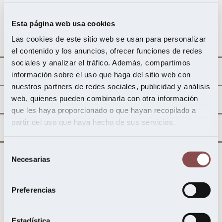
Esta página web usa cookies
Las cookies de este sitio web se usan para personalizar
Durabilidad
el contenido y los anuncios, ofrecer funciones de redes
sociales y analizar el tráfico. Además, compartimos
Aplicaciones y Utilización
información sobre el uso que haga del sitio web con
nuestros partners de redes sociales, publicidad y análisis
Propiedades
web, quienes pueden combinarla con otra información
que les haya proporcionado o que hayan recopilado a
partir del uso que haya hecho de sus servicios.
Procedencia
Selección
Necesarias
de
La madera procedente de Asia, Indonesia, etc., está
consentimiento
clasificada como muy durable frente a la acción de los
Preferencias
hongos y medianamente durable a las termitas. La
cultivada en otros países varía de medianamente
durable a muy durable frente a la acción de los
Estadística