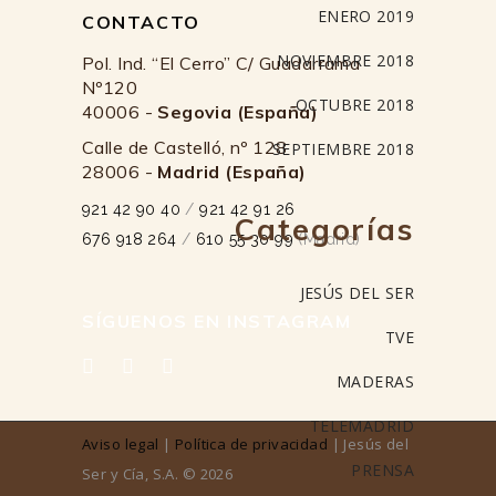
ENERO 2019
CONTACTO
NOVIEMBRE 2018
Pol. Ind. “El Cerro” C/ Guadarrama
Nº120
OCTUBRE 2018
40006 -
Segovia (España)
Calle de Castelló, nº 128
SEPTIEMBRE 2018
28006 -
Madrid (España)
921 42 90 40
/
921 42 91 26
Categorías
676 918 264
/
610 55 30 99
(Madrid)
JESÚS DEL SER
SÍGUENOS EN INSTAGRAM
TVE
MADERAS
TELEMADRID
Aviso legal
|
Política de privacidad
| Jesús del
PRENSA
Ser y Cía, S.A. © 2026