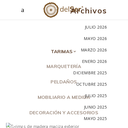
Archivos
JULIO 2026
MAYO 2026
MARZO 2026
TARIMAS
ENERO 2026
Todas las tarimas
MARQUETERÍA
DICIEMBRE 2025
Tarimas de madera maciza interior
PELDAÑOS
Tarimas de madera maciza exterior
OCTUBRE 2025
Tarima multicapa de roble
JULIO 2025
MOBILIARIO A MEDIDA
Tarima reciclada
JUNIO 2025
DECORACIÓN Y ACCESORIOS
MAYO 2025