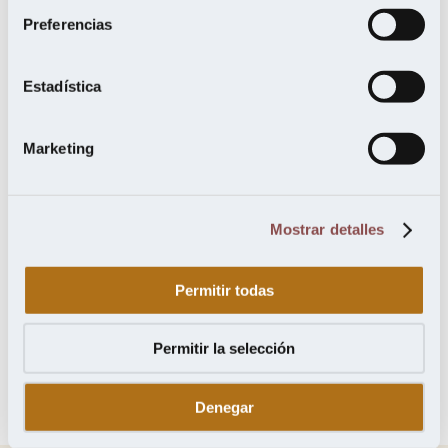
Preferencias
OCTUBRE 2021
JULIO 2021
Estadística
MAYO 2021
TEKA BIRMANA
IROCO
Marketing
FEBRERO 2021
NOVIEMBRE 2020
Mostrar detalles
SEPTIEMBRE 2020
MERBAU
IPE
AGOSTO 2020
Permitir todas
JUNIO 2020
CUMARU
Permitir la selección
MAYO 2020
ABRIL 2020
Denegar
FEBRERO 2020