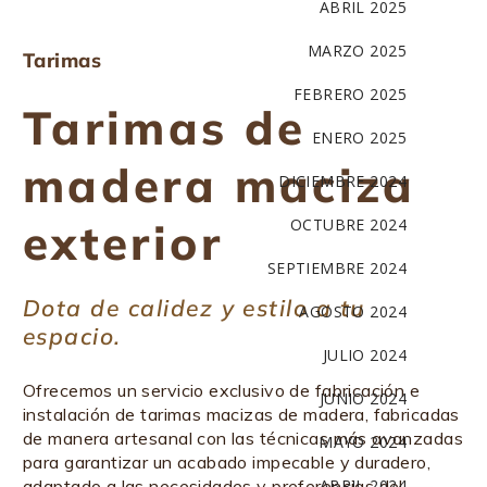
ABRIL 2025
MARZO 2025
Tarimas
FEBRERO 2025
Tarimas de
ENERO 2025
madera maciza
DICIEMBRE 2024
exterior
OCTUBRE 2024
SEPTIEMBRE 2024
Dota de calidez y estilo a tu
AGOSTO 2024
espacio.
JULIO 2024
Ofrecemos un servicio exclusivo de fabricación e
JUNIO 2024
instalación de tarimas macizas de madera, fabricadas
de manera artesanal con las técnicas más avanzadas
MAYO 2024
para garantizar un acabado impecable y duradero,
adaptado a las necesidades y preferencias del
ABRIL 2024