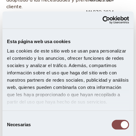
cliente.
MARZO 2024
Fabricamos e instalamos
tarimas macizas de
madera para interiores empleando únicamente
FEBRERO 2024
madera de la más alta calidad, trabajada con
metodología artesanal, para garantizar un acabado
ENERO 2024
Esta página web usa cookies
impecable que añadirá calidez y estilo a cada espacio.
NOVIEMBRE 2023
Las cookies de este sitio web se usan para personalizar
Fabricamos tarimas en
22 variedades de maderas
el contenido y los anuncios, ofrecer funciones de redes
diferentes
, y en distintos anchos, gruesos y largos,
OCTUBRE 2023
sociales y analizar el tráfico. Además, compartimos
consiguiendo siempre el tamaño deseado.
SEPTIEMBRE 2023
información sobre el uso que haga del sitio web con
nuestros partners de redes sociales, publicidad y análisis
MAYO 2023
web, quienes pueden combinarla con otra información
VER MADERAS DISPONIBLES
que les haya proporcionado o que hayan recopilado a
ENERO 2023
partir del uso que haya hecho de sus servicios.
OCTUBRE 2022
Tipos de madera
Selección
JUNIO 2022
Necesarias
de
disponible
MARZO 2022
consentimiento