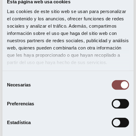
Esta página web usa cookies
marzo 2022
octubre 2021
Las cookies de este sitio web se usan para personalizar
julio 2021
el contenido y los anuncios, ofrecer funciones de redes
mayo 2021
febrero 2021
sociales y analizar el tráfico. Además, compartimos
noviembre 2020
información sobre el uso que haga del sitio web con
septiembre 2020
nuestros partners de redes sociales, publicidad y análisis
agosto 2020
junio 2020
web, quienes pueden combinarla con otra información
mayo 2020
que les haya proporcionado o que hayan recopilado a
abril 2020
partir del uso que haya hecho de sus servicios.
febrero 2020
enero 2020
diciembre 2019
Selección
noviembre 2019
Necesarias
octubre 2019
de
septiembre 2019
consentimiento
julio 2019
junio 2019
Preferencias
mayo 2019
abril 2019
marzo 2019
Estadística
febrero 2019
enero 2019
noviembre 2018