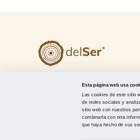
Jesús del Ser y Cía, S.A.
Jesús del Ser
, artesanos y fabricantes
Esta página web usa cook
madereros con más de 45 años y afiliado
Las cookies de este sitio 
la asociación
AITIM
(Asociación de
de redes sociales y analiz
investigación de las industrias de la made
sitio web con nuestros par
con el objetivo de seguir en la vanguardia
combinarla con otra inform
del sector.
que haya hecho de sus ser