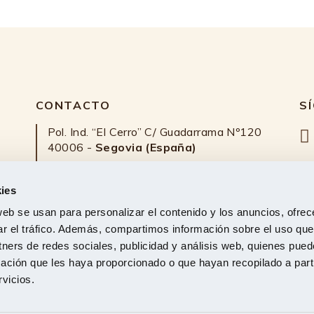
CONTACTO
S
Pol. Ind. “El Cerro” C/ Guadarrama Nº120
40006 -
Segovia (España)
Calle de Castelló, nº 128
28006 -
Madrid (España)
ies
s a
web se usan para personalizar el contenido y los anuncios, ofrec
921 42 90 40
/
921 42 91 26
ar el tráfico. Además, compartimos información sobre el uso que
ra)
tners de redes sociales, publicidad y análisis web, quienes pue
676 918 264
/
610 55 30 99
(Madrid)
ación que les haya proporcionado o que hayan recopilado a parti
vicios.