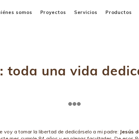
iénes somos
Proyectos
Servicios
Productos
r: toda una vida dedic
e voy a tomar la libertad de dedicárselo a mi padre:
Jesús d
este mes cumple 84 años y en plenas facultades. De esos 84