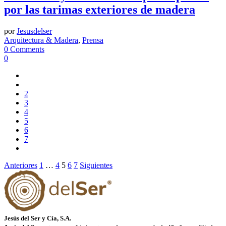
por las tarimas exteriores de madera
por
Jesusdelser
Arquitectura & Madera
,
Prensa
0 Comments
0
2
3
4
5
6
7
Paginación
Anteriores
1
…
4
5
6
7
Siguientes
de
entradas
Jesús del Ser y Cía, S.A.