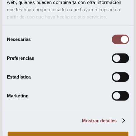
web, quienes pueden combinarla con otra información
Arquitectura Ideal
Hola!
que les haya proporcionado o que hayan recopilado a
Mi revista
partir del uso que haya hecho de sus servicios.
Interiores
VideoDecoración
El Mundo Financiero
Selección
El Confidencial Digital
Necesarias
de
Arquitectura & Madera
Economía Digital
consentimiento
Tentaciones de Mujer
Expansión y Negocios
Preferencias
OK Diario
Revista Negocios
Estadística
Quiénes somos
Proyectos
Servicios
Productos
Marketing
Maderas
FAQs
Blog
Prensa
Mostrar detalles
Contacto