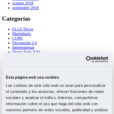
octubre 2018
septiembre 2018
Categorías
ELLE Decor
Madridiario
COPE
Decoración 2.0
Interempresas
Diario Siglo XXI
Periodista Digital
Negocios Expansión
Jesús del Ser
TVE
Maderas
Esta página web usa cookies
Telemadrid
Prensa
Las cookies de este sitio web se usan para personalizar
Trece TV
el contenido y los anuncios, ofrecer funciones de redes
Casa Actual
sociales y analizar el tráfico. Además, compartimos
TC Sostenible
Madera Sostenible
información sobre el uso que haga del sitio web con
Ecoconstrucción
nuestros partners de redes sociales, publicidad y análisis
Nuevo Estilo