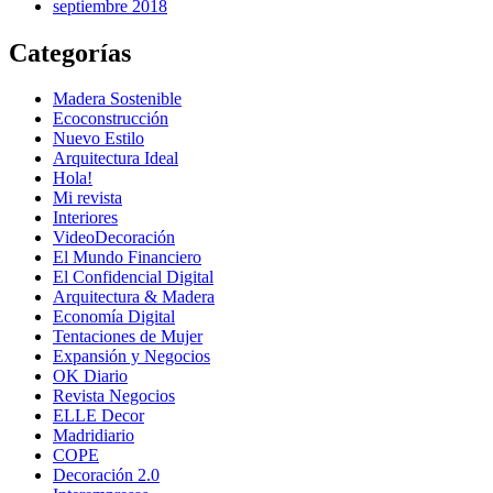
septiembre 2018
Categorías
Madera Sostenible
Ecoconstrucción
Nuevo Estilo
Arquitectura Ideal
Hola!
Mi revista
Interiores
VideoDecoración
El Mundo Financiero
El Confidencial Digital
Arquitectura & Madera
Economía Digital
Tentaciones de Mujer
Expansión y Negocios
OK Diario
Revista Negocios
ELLE Decor
Madridiario
COPE
Decoración 2.0