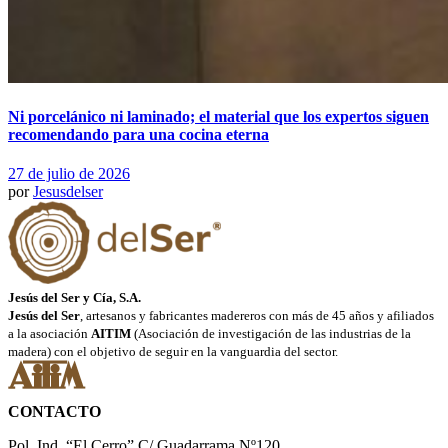
Ni porcelánico ni laminado; el material que los expertos siguen
recomendando para una cocina eterna
27 de julio de 2026
por
Jesusdelser
Jesús del Ser y Cía, S.A.
Jesús del Ser
, artesanos y fabricantes madereros con más de 45 años y afiliados
a la asociación
AITIM
(Asociación de investigación de las industrias de la
madera) con el objetivo de seguir en la vanguardia del sector.
CONTACTO
Pol. Ind. “El Cerro” C/ Guadarrama Nº120