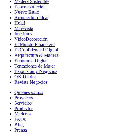
Madera Sostenible
Ecoconstrucción
Nuevo Estilo
Arquitectura Ideal
Hola!
Mi revista
Interiores
VideoDecoración
El Mundo Financiero
El Confidencial Digital
Arquitectura & Madera
Economía Digital
Tentaciones de Mujer
Expansión y Negocios
OK Diario
Revista Negocios
Quiénes somos
Proyectos
Servicios
Productos
Maderas
FAQs
Blog
Prensa