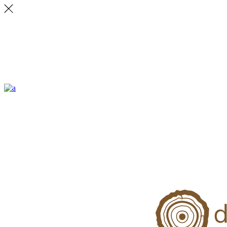
ALLSTON
Lorem ipsum dolor sit amet, vix ea veritus delectus. Ignota explicari.
CONTACT
231 East 22nd Street, Suite 23 New York NY 10010
Email: office.ny@ratio.com
Fax: +88 (0) 202 0000 001