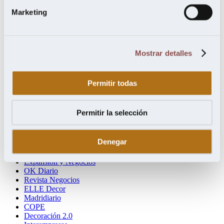
septiembre 2018
Marketing
Categorías
Madera Sostenible
Mostrar detalles
Ecoconstrucción
Nuevo Estilo
Arquitectura Ideal
Hola!
Permitir todas
Mi revista
Interiores
VideoDecoración
Permitir la selección
El Mundo Financiero
El Confidencial Digital
Arquitectura & Madera
Denegar
Economía Digital
Tentaciones de Mujer
Expansión y Negocios
OK Diario
Revista Negocios
ELLE Decor
Madridiario
COPE
Decoración 2.0