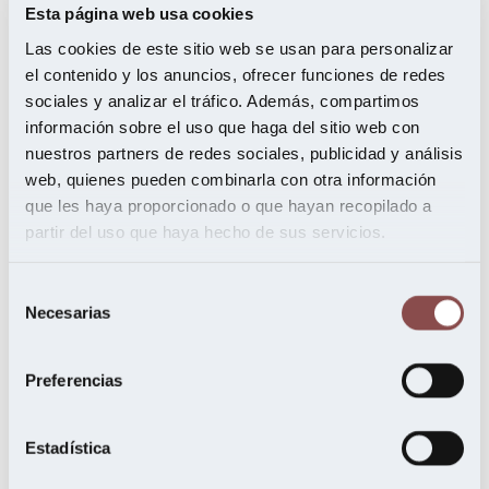
octubre 2021
Esta página web usa cookies
julio 2021
mayo 2021
Las cookies de este sitio web se usan para personalizar
febrero 2021
el contenido y los anuncios, ofrecer funciones de redes
noviembre 2020
sociales y analizar el tráfico. Además, compartimos
septiembre 2020
agosto 2020
información sobre el uso que haga del sitio web con
junio 2020
nuestros partners de redes sociales, publicidad y análisis
mayo 2020
web, quienes pueden combinarla con otra información
abril 2020
febrero 2020
que les haya proporcionado o que hayan recopilado a
enero 2020
partir del uso que haya hecho de sus servicios.
diciembre 2019
noviembre 2019
octubre 2019
Selección
septiembre 2019
Necesarias
de
julio 2019
junio 2019
consentimiento
mayo 2019
abril 2019
Preferencias
marzo 2019
febrero 2019
enero 2019
Estadística
noviembre 2018
octubre 2018