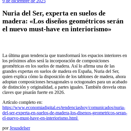
9 de diciembre de 2025
Nuria del Ser, experta en suelos de
madera: «Los diseños geométricos serán
el nuevo must-have en interiorismo»
La última gran tendencia que transformará los espacios interiores en
los próximos años será la incorporación de composiciones
geométricas en los suelos de madera. Así lo afirma una de las
grandes expertas en suelos de madera en España, Nuria del Ser,
quien explica cómo la disposición de los tablones de madera, ahora
adoptan composiciones hexagonales u octogonales para un acabado
de distinción y originalidad, a partes iguales. También desvela otras
claves que pisarán fuerte en 2026.
Artículo completo en:
https://www.economiadigital.es/tendenciashoy/comunicados/nuria-
del-ser-experta-en-suelos-de-madera-los-disenos-geometricos-seran-
el-nuevo-must-have-en-interiorismo.html
por
Jesusdelser