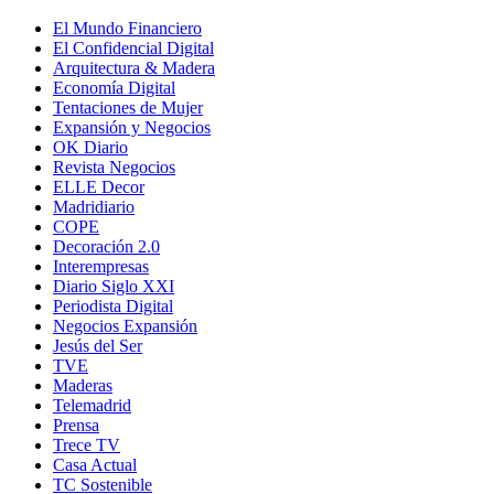
El Mundo Financiero
El Confidencial Digital
Arquitectura & Madera
Economía Digital
Tentaciones de Mujer
Expansión y Negocios
OK Diario
Revista Negocios
ELLE Decor
Madridiario
COPE
Decoración 2.0
Interempresas
Diario Siglo XXI
Periodista Digital
Negocios Expansión
Jesús del Ser
TVE
Maderas
Telemadrid
Prensa
Trece TV
Casa Actual
TC Sostenible