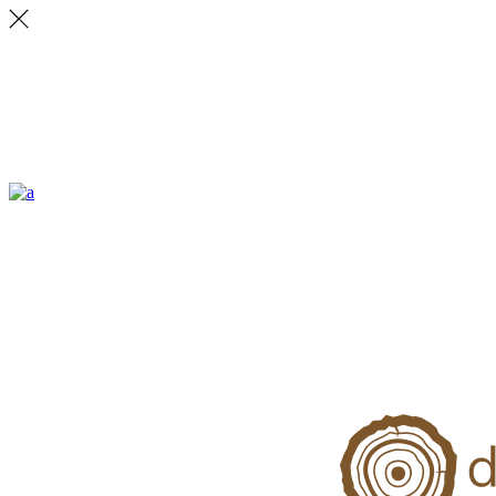
ALLSTON
Lorem ipsum dolor sit amet, vix ea veritus delectus. Ignota explicari.
CONTACT
231 East 22nd Street, Suite 23 New York NY 10010
Email: office.ny@ratio.com
Fax: +88 (0) 202 0000 001