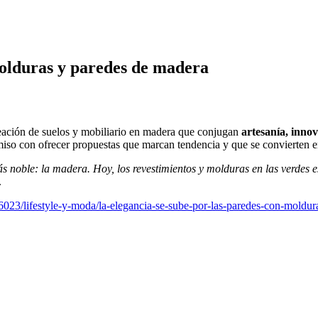
molduras y paredes de madera
reación de suelos y mobiliario en madera que conjugan
artesanía, inno
miso con ofrecer propuestas que marcan tendencia y que se convierten en
s noble: la madera. Hoy, los revestimientos y molduras en las verdes e
.
023/lifestyle-y-moda/la-elegancia-se-sube-por-las-paredes-con-moldu