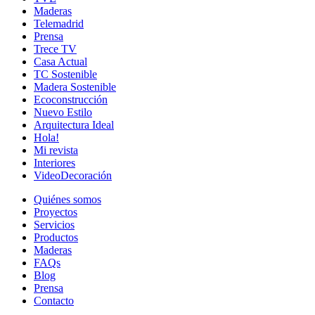
Maderas
Telemadrid
Prensa
Trece TV
Casa Actual
TC Sostenible
Madera Sostenible
Ecoconstrucción
Nuevo Estilo
Arquitectura Ideal
Hola!
Mi revista
Interiores
VideoDecoración
Quiénes somos
Proyectos
Servicios
Productos
Maderas
FAQs
Blog
Prensa
Contacto