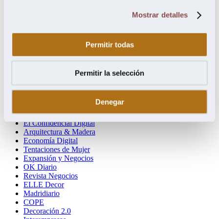
septiembre 2018
Mostrar detalles
Categorías
Madera Sostenible
Permitir todas
Ecoconstrucción
Nuevo Estilo
Arquitectura Ideal
Permitir la selección
Hola!
Mi revista
Interiores
Denegar
VideoDecoración
El Mundo Financiero
El Confidencial Digital
Arquitectura & Madera
Economía Digital
Tentaciones de Mujer
Expansión y Negocios
OK Diario
Revista Negocios
ELLE Decor
Madridiario
COPE
Decoración 2.0