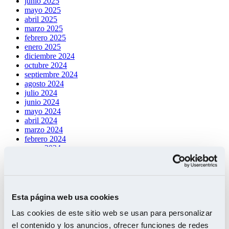
junio 2025
mayo 2025
abril 2025
marzo 2025
febrero 2025
enero 2025
diciembre 2024
octubre 2024
septiembre 2024
agosto 2024
julio 2024
junio 2024
mayo 2024
abril 2024
marzo 2024
febrero 2024
enero 2024
noviembre 2023
octubre 2023
septiembre 2023
mayo 2023
enero 2023
Esta página web usa cookies
octubre 2022
junio 2022
Las cookies de este sitio web se usan para personalizar
marzo 2022
el contenido y los anuncios, ofrecer funciones de redes