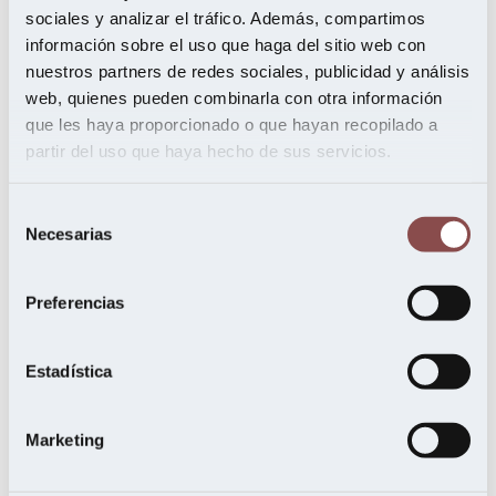
octubre 2021
sociales y analizar el tráfico. Además, compartimos
julio 2021
mayo 2021
información sobre el uso que haga del sitio web con
febrero 2021
nuestros partners de redes sociales, publicidad y análisis
noviembre 2020
web, quienes pueden combinarla con otra información
septiembre 2020
agosto 2020
que les haya proporcionado o que hayan recopilado a
junio 2020
partir del uso que haya hecho de sus servicios.
mayo 2020
abril 2020
febrero 2020
Selección
enero 2020
Necesarias
de
diciembre 2019
noviembre 2019
consentimiento
octubre 2019
Preferencias
septiembre 2019
julio 2019
junio 2019
mayo 2019
Estadística
abril 2019
marzo 2019
febrero 2019
Marketing
enero 2019
noviembre 2018
octubre 2018